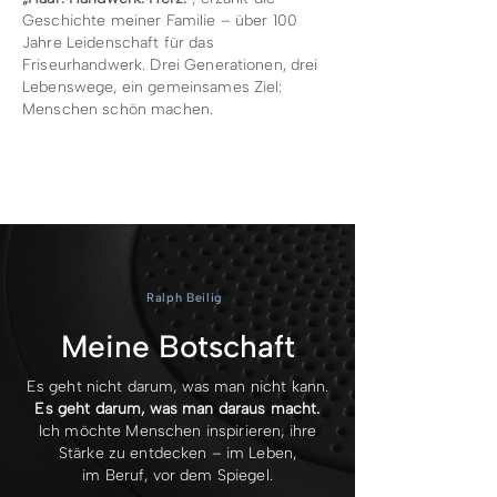
Geschichte meiner Familie – über 100
Jahre Leidenschaft für das
Friseurhandwerk. Drei Generationen, drei
Lebenswege, ein gemeinsames Ziel:
Menschen schön machen.
Ralph Beilig
Meine Botschaft
Es geht nicht darum, was man nicht kann.
Es geht darum, was man daraus macht.
Ich möchte Menschen inspirieren, ihre
Stärke zu entdecken – im Leben,
im Beruf, vor dem Spiegel.