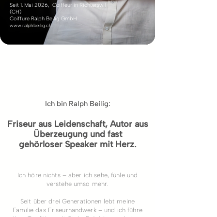
Seit 1. Mai 2026, Coiffeur in Richterswil
(CH)
Coiffure Ralph Beilig GmbH
www.ralphbeilig.ch
Ich bin Ralph Beilig:
Friseur aus Leidenschaft, Autor aus
Überzeugung und fast
gehörloser Speaker mit Herz.
Ich höre nichts – aber ich sehe, fühle und
verstehe umso mehr.
Seit über drei Generationen lebt meine
Familie das Friseurhandwerk – und ich führe